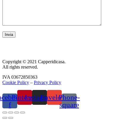
Copyright © 2021 Capperidicasa.
All rights reserved.
IVA 03672850363
Cookie Policy
–
Privacy Policy
acebook-
Pinterest
Instagram
Envelope
Phone-
f
square