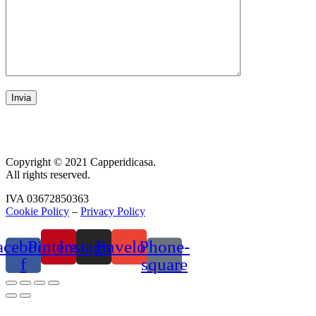
Copyright © 2021 Capperidicasa.
All rights reserved.
IVA 03672850363
Cookie Policy
–
Privacy Policy
acebook-
Pinterest
Instagram
Envelope
Phone-
f
square